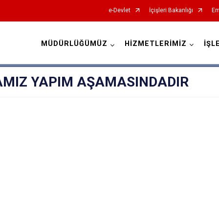
e-Devlet
İçişleri Bakanlığı
Em
MÜDÜRLÜĞÜMÜZ
HİZMETLERİMİZ
İŞL
İl Emniyet Müdürlükleri
AMIZ YAPIM AŞAMASINDADIR