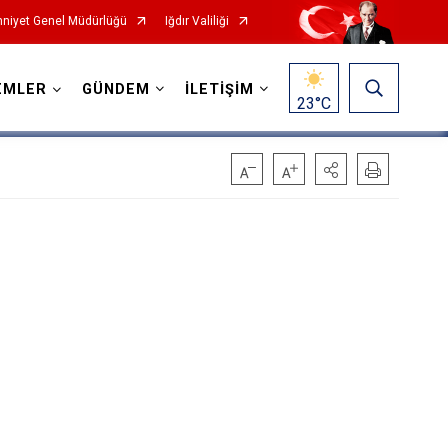
niyet Genel Müdürlüğü
Iğdır Valiliği
EMLER
GÜNDEM
İLETİŞİM
23
°C